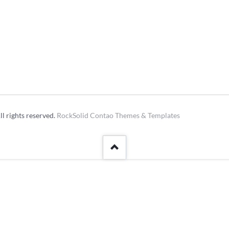
Kleinfeldt
Archivberichte 2023-2024
Sportgeländ
Grümpelturn
Dorfmeister
Fasnacht
Diverse
l rights reserved.
RockSolid Contao Themes & Templates