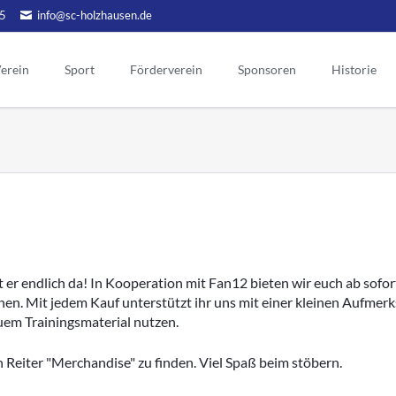
5
info@sc-holzhausen.de
erein
Sport
Förderverein
Sponsoren
Historie
Alte Herren
Hallensport
orstand
Vorstand
Ehrenmitgli
Ehrenvors
Aktuelles
Aerobic / Fitn
tgliedschaft
Sponsoring
Mannschaft Ü50
Kinderturnen
Tag der Eh
Werbepartner
atzung
gendschutz
Unsere Ehr
Aktionen
reinslied
Menschen
Historie FV
lubheim
Chronik Förderverein
Vorstand
portgelände
ehemalige
Jubiläen des Fördervereins
eranstaltungen
 er endlich da! In Kooperation mit Fan12 bieten wir euch ab sofort
Vorsitzend
Vorstand früherer Jahre
en. Mit jedem Kauf unterstützt ihr uns mit einer kleinen Aufmerk
ternes
uem Trainingsmaterial nutzen.
Ehrentafel des FV
Aktive
chiv Aktuelles
Jugend
Archivberichte bis 2019
 Reiter "Merchandise" zu finden. Viel Spaß beim stöbern.
Alte Herren
Archivberichte 2020-2022