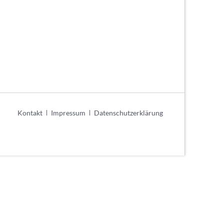
urniere
e
ier
schaften
Navigation
Kontakt
Impressum
Datenschutzerklärung
überspringen