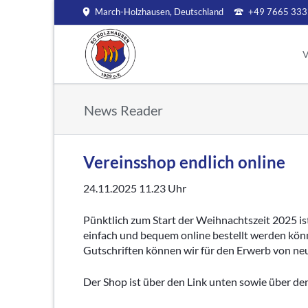
March-Holzhausen, Deutschland
+49 7665 333
HEN
V
Aktive
Jugend
V
News Reader
Aktuelles
Aktuelles
Mi
Archiv
Jugendleitung
S
Kinder- und Ju
Ve
Vereinsshop endlich online
A Jugend
C
B Jugend
24.11.2025 11.23
Uhr
S
C Jugend
V
Pünktlich zum Start der Weihnachtszeit 2025 ist
D Jugend
einfach und bequem online bestellt werden könn
In
E Jugend
Gutschriften können wir für den Erwerb von ne
F Jugend
Ar
G Jugend
Der Shop ist über den Link unten sowie über den
Bambinis