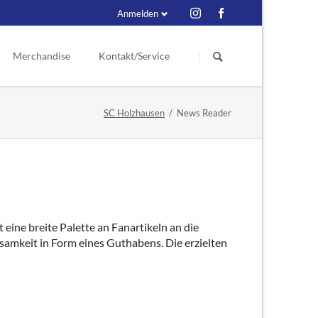
Anmelden
Navigation
überspringen
Merchandise
Kontakt/Service
Schiedsrichter
eder
Kontakt
SC Holzhausen
News Reader
itzende
ess
Ex Schiri
Ansprechpartner
renmitglieder
Suche
enmitglieder
r Vorstand
 eine breite Palette an Fanartikeln an die
e seit 1929
samkeit in Form eines Guthabens. Die erzielten