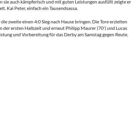
rn sie auch kämpferisch und mit guten Leistungen ausfüllt zeigte e
Kleinfeldt
Archivberichte 2023-2024
elt. Kai Peter, einfach ein Tausendsassa.
Sportgeländ
Grümpelturn
ie zweite einen 4:0 Sieg nach Hause bringen. Die Tore erzielten
n der ersten Halbzeit und erneut Philipp Maurer (70') und Lucas
Dorfmeister
 Leistung und Vorbereitung für das Derby am Samstag gegen Reute.
Fasnacht
Diverse