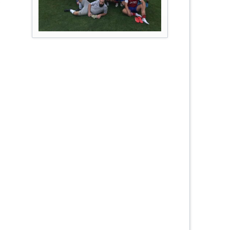
r
urniere
e
ier
schaften