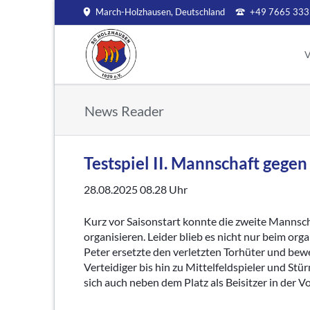
March-Holzhausen, Deutschland
+49 7665 333
HEN
V
Aktive
Jugend
V
News Reader
Aktuelles
Aktuelles
Mi
Archiv
Jugendleitung
S
Kinder- und Ju
Ve
Testspiel II. Mannschaft gegen
A Jugend
C
B Jugend
28.08.2025 08.28
Uhr
S
C Jugend
V
Kurz vor Saisonstart konnte die zweite Mannsch
D Jugend
organisieren. Leider blieb es nicht nur beim org
In
E Jugend
Peter ersetzte den verletzten Torhüter und bewe
F Jugend
Ar
Verteidiger bis hin zu Mittelfeldspieler und Stü
G Jugend
sich auch neben dem Platz als Beisitzer in der 
Bambinis