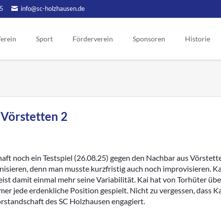
5
info@sc-holzhausen.de
erein
Sport
Förderverein
Sponsoren
Historie
Alte Herren
Hallensport
orstand
Vorstand
Ehrenmitgli
Ehrenvors
Aktuelles
Aerobic / Fitn
tgliedschaft
Sponsoring
Mannschaft Ü50
Kinderturnen
Tag der Eh
Werbepartner
atzung
gendschutz
Unsere Ehr
Aktionen
reinslied
 Vörstetten 2
Menschen
Historie FV
lubheim
Chronik Förderverein
Vorstand
portgelände
ehemalige
Jubiläen des Fördervereins
eranstaltungen
aft noch ein Testspiel (26.08.25) gegen den Nachbar aus Vörstett
Vorsitzend
Vorstand früherer Jahre
anisieren, denn man musste kurzfristig auch noch improvisieren. Ka
ternes
ist damit einmal mehr seine Variabilität. Kai hat von Torhüter übe
Ehrentafel des FV
Aktive
chiv Aktuelles
rmer jede erdenkliche Position gespielt. Nicht zu vergessen, dass K
Jugend
Archivberichte bis 2019
Vorstandschaft des SC Holzhausen engagiert.
Alte Herren
Archivberichte 2020-2022