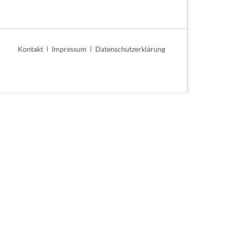
urniere
e
ier
Navigation
Kontakt
Impressum
Datenschutzerklärung
schaften
überspringen