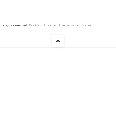
Kleinfeldt
Archivberichte 2023-2024
Sportgeländ
Grümpelturn
l rights reserved.
RockSolid Contao Themes & Templates
Dorfmeister
Fasnacht
Diverse