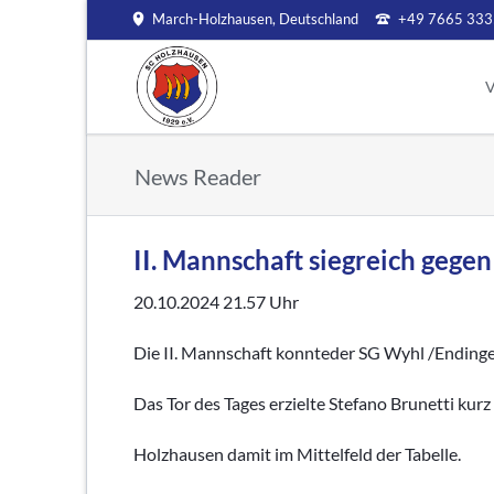
March-Holzhausen, Deutschland
+49 7665 333
HEN
V
Aktive
Jugend
V
News Reader
Aktuelles
Aktuelles
Mi
Archiv
Jugendleitung
S
Kinder- und Ju
Ve
II. Mannschaft siegreich geg
A Jugend
C
B Jugend
20.10.2024 21.57
Uhr
S
C Jugend
V
Die II. Mannschaft konnteder SG Wyhl /Endingen
D Jugend
In
E Jugend
Das Tor des Tages erzielte Stefano Brunetti kurz
F Jugend
Ar
G Jugend
Holzhausen damit im Mittelfeld der Tabelle.
Bambinis