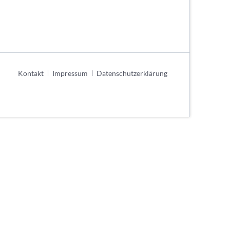
urniere
e
ier
schaften
Navigation
Kontakt
Impressum
Datenschutzerklärung
überspringen