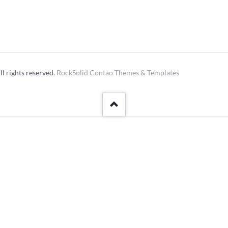
Kleinfeldt
Archivberichte 2023-2024
Sportgeländ
Grümpelturn
Dorfmeister
Fasnacht
l rights reserved.
RockSolid Contao Themes & Templates
Diverse