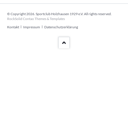
© Copyright 2026. Sportclub Holzhausen 1929 e.V. All rights reserved.
RockSolid Contao Themes & Templates
Navigation
Kontakt
Impressum
Datenschutzerklärung
überspringen