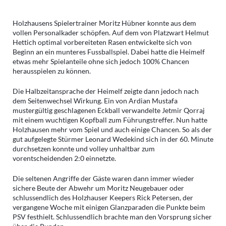
Holzhausens Spielertrainer Moritz Hübner konnte aus dem
vollen Personalkader schöpfen. Auf dem von Platzwart Helmut
Hettich optimal vorbereiteten Rasen entwickelte sich von
Beginn an ein munteres Fussballspiel. Dabei hatte die Heimelf
etwas mehr Spielanteile ohne sich jedoch 100% Chancen
herausspielen zu können.
Die Halbzeitansprache der Heimelf zeigte dann jedoch nach
dem Seitenwechsel Wirkung. Ein von Ardian Mustafa
mustergültig geschlagenen Eckball verwandelte Jetmir Qorraj
mit einem wuchtigen Kopfball zum Führungstreffer. Nun hatte
Holzhausen mehr vom Spiel und auch einige Chancen. So als der
gut aufgelegte Stürmer Leonard Wedekind sich in der 60. Minute
durchsetzen konnte und volley unhaltbar zum
vorentscheidenden 2:0 einnetzte.
Die seltenen Angriffe der Gäste waren dann immer wieder
sichere Beute der Abwehr um Moritz Neugebauer oder
schlussendlich des Holzhauser Keepers Rick Petersen, der
vergangene Woche mit einigen Glanzparaden die Punkte beim
PSV festhielt. Schlussendlich brachte man den Vorsprung sicher