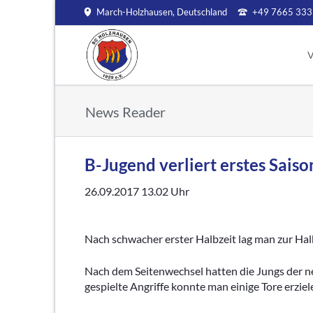
March-Holzhausen, Deutschland
+49 7665 333
HEN
V
Aktive
Jugend
V
News Reader
Aktuelles
Aktuelles
Mi
Archiv
Jugendleitung
S
Kinder- und Ju
Ve
B-Jugend verliert erstes Sais
A Jugend
C
B Jugend
26.09.2017 13.02
Uhr
S
C Jugend
V
D Jugend
Nach schwacher erster Halbzeit lag man zur Halb
In
E Jugend
F Jugend
Ar
Nach dem Seitenwechsel hatten die Jungs der n
G Jugend
gespielte Angriffe konnte man einige Tore erziel
Bambinis