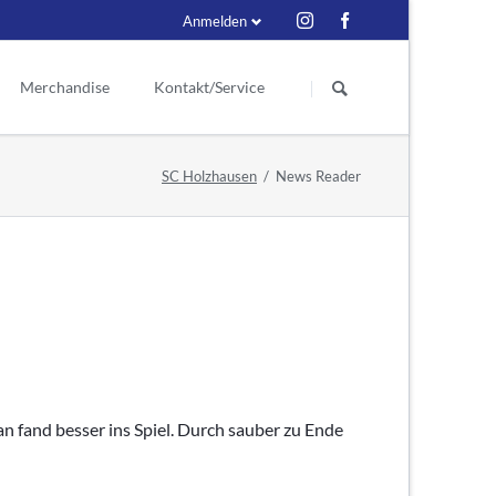
Anmelden
Navigation
überspringen
Merchandise
Kontakt/Service
Schiedsrichter
eder
Kontakt
SC Holzhausen
News Reader
itzende
ess
Ex Schiri
Ansprechpartner
renmitglieder
Suche
enmitglieder
r Vorstand
e seit 1929
fand besser ins Spiel. Durch sauber zu Ende