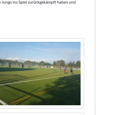
e Jungs ins Spiel zurückgekämpft haben und
urniere
e
ier
schaften