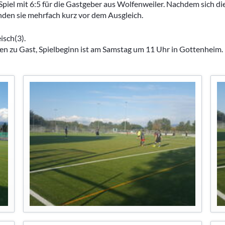
iel mit 6:5 für die Gastgeber aus Wolfenweiler. Nachdem sich di
Kleinfeldt
Archivberichte 2023-2024
en sie mehrfach kurz vor dem Ausgleich.
Sportgeländ
Grümpelturn
isch(3).
en zu Gast, Spielbeginn ist am Samstag um 11 Uhr in Gottenheim.
Dorfmeister
Fasnacht
Diverse