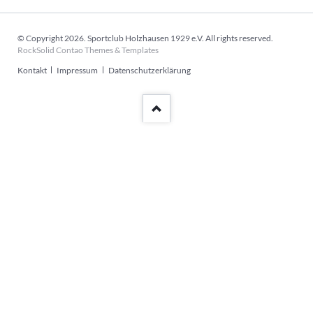
© Copyright 2026. Sportclub Holzhausen 1929 e.V. All rights reserved.
RockSolid Contao Themes & Templates
Navigation
Kontakt
Impressum
Datenschutzerklärung
überspringen