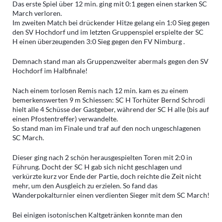
Das erste Spiel über 12 min. ging mit 0:1 gegen einen starken SC
March verloren.
Im zweiten Match bei drückender Hitze gelang ein 1:0 Sieg gegen
den SV Hochdorf und im letzten Gruppenspiel erspielte der SC
H einen überzeugenden 3:0 Sieg gegen den FV Nimburg .
Demnach stand man als Gruppenzweiter abermals gegen den SV
Hochdorf im Halbfinale!
Nach einem torlosen Remis nach 12 min. kam es zu einem
bemerkenswerten 9 m Schiessen: SC H Torhüter Bernd Schrodi
hielt alle 4 Schüsse der Gastgeber, während der SC H alle (bis auf
einen Pfostentreffer) verwandelte.
So stand man im Finale und traf auf den noch ungeschlagenen
SC March.
Dieser ging nach 2 schön herausgespielten Toren mit 2:0 in
Führung. Docht der SC H gab sich nicht geschlagen und
verkürzte kurz vor Ende der Partie, doch reichte die Zeit nicht
mehr, um den Ausgleich zu erzielen. So fand das
Wanderpokalturnier einen verdienten Sieger mit dem SC March!
Bei einigen isotonischen Kaltgetränken konnte man den