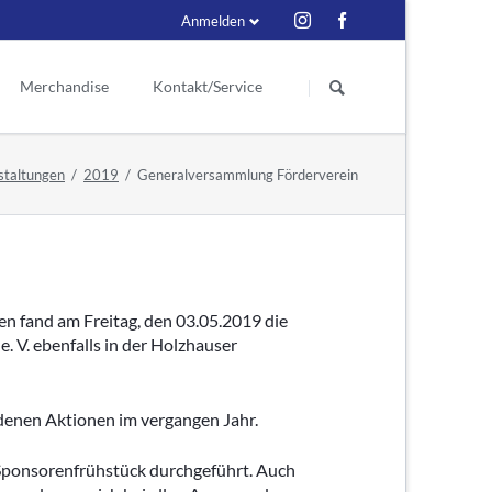
Anmelden
Navigation
überspringen
Merchandise
Kontakt/Service
Schiedsrichter
eder
Kontakt
staltungen
2019
Generalversammlung Förderverein
itzende
ess
Ex Schiri
Ansprechpartner
renmitglieder
Suche
enmitglieder
n fand am Freitag, den 03.05.2019 die
r Vorstand
 V. ebenfalls in der Holzhauser
e seit 1929
edenen Aktionen im vergangen Jahr.
Sponsorenfrühstück durchgeführt. Auch