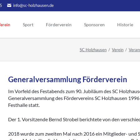
5
info@sc-holzhausen.de
erein
Sport
Förderverein
Sponsoren
Historie
Alte Herren
Hallensport
orstand
Vorstand
Ehrenmitgli
SC Holzhausen
Verein
Veran
Ehrenvors
Aktuelles
Aerobic / Fitn
tgliedschaft
Sponsoring
Mannschaft Ü50
Kinderturnen
Tag der Eh
Werbepartner
atzung
gendschutz
Unsere Ehr
Aktionen
reinslied
Generalversammlung Förderverein
Menschen
Historie FV
lubheim
Chronik Förderverein
Vorstand
portgelände
Im Vorfeld des Festabends zum 90. Jubiläum des SC Holzhause
ehemalige
Jubiläen des Fördervereins
Generalversammlung des Fördervereins SC Holzhausen 1996 e.
eranstaltungen
Festhalle statt.
Vorsitzend
Vorstand früherer Jahre
ternes
Ehrentafel des FV
Aktive
chiv Aktuelles
Der 1. Vorsitzende Bernd Strobel berichtete von den verschi
Jugend
Archivberichte bis 2019
2018 wurde zum zweiten Mal nach 2016 ein Mitglieder- und 
Alte Herren
Archivberichte 2020-2022