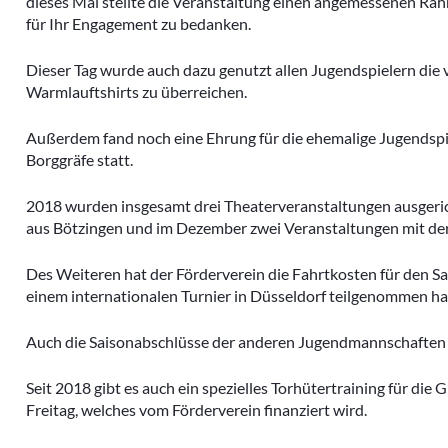
dieses Mal stellte die Veranstaltung einen angemessenen Ra
Kleinfeldt
Archivberichte 2023-2024
für Ihr Engagement zu bedanken.
Sportgeländ
Dieser Tag wurde auch dazu genutzt allen Jugendspielern die
Grümpelturn
Warmlauftshirts zu überreichen.
Dorfmeister
Fasnacht
Außerdem fand noch eine Ehrung für die ehemalige Jugendspi
Borggräfe statt.
Diverse
2018 wurden insgesamt drei Theaterveranstaltungen ausgeric
aus Bötzingen und im Dezember zwei Veranstaltungen mit der
Des Weiteren hat der Förderverein die Fahrtkosten für den S
einem internationalen Turnier in Düsseldorf teilgenommen h
Auch die Saisonabschlüsse der anderen Jugendmannschaften w
Seit 2018 gibt es auch ein spezielles Torhütertraining für die
Freitag, welches vom Förderverein finanziert wird.