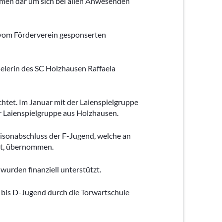
hmen dar um sich bei allen Anwesenden
urniere
e
 vom Förderverein gesponserten
ier
schaften
elerin des SC Holzhausen Raffaela
htet. Im Januar mit der Laienspielgruppe
 Laienspielgruppe aus Holzhausen.
aisonabschluss der F-Jugend, welche an
at, übernommen.
urden finanziell unterstützt.
 G bis D-Jugend durch die Torwartschule