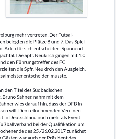
urniere
e
ier
schaften
reiburg mehr vertreten. Der Futsal-
 belegten die Plätze 8 und 7. Das Spiel
n-Arlen für sich entscheiden. Spannend
achtal. Die Spfr. Neukirch gingen mit 1:0
und den Führungstreffer des FC
zielten die Spfr. Neukirch den Ausgleich,
salmeister entscheiden musste.
nn den Titel des Südbadischen
rt, Bruno Sahner, nahm mit dem
ahner wies darauf hin, dass der DFB in
ösen will. Den teilnehmenden Vereinen
eit in Deutschland noch mehr als Event
Fußballverband bei der Qualifikation um
 Wochenende des 25./26.02.2017 zunächst
 Gästen war auch der Präsident des