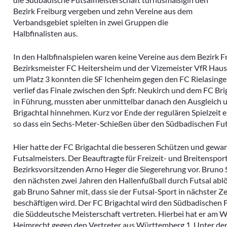
Kleinfeldt
Archivberichte 2023-2024
Bezirk Freiburg vergeben und zehn Vereine aus dem
Sportgeländ
Verbandsgebiet spielten in zwei Gruppen die
Halbfinalisten aus.
Grümpelturn
Dorfmeister
In den Halbfinalspielen waren keine Vereine aus dem Bezirk F
Fasnacht
Bezirksmeister FC Heitersheim und der Vizemeister VfR Hausen
um Platz 3 konnten die SF Ichenheim gegen den FC Rielasinge
Diverse
verlief das Finale zwischen den Spfr. Neukirch und dem FC Brig
in Führung, mussten aber unmittelbar danach den Ausgleich 
Brigachtal hinnehmen. Kurz vor Ende der regulären Spielzeit er
so dass ein Sechs-Meter-Schießen über den Südbadischen Fut
Hier hatte der FC Brigachtal die besseren Schützen und gewa
Futsalmeisters. Der Beauftragte für Freizeit- und Breitenspo
Bezirksvorsitzenden Arno Heger die Siegerehrung vor. Bruno S
den nächsten zwei Jahren den Hallenfußball durch Futsal abl
gab Bruno Sahner mit, dass sie der Futsal-Sport in nächster Z
beschäftigen wird. Der FC Brigachtal wird den Südbadischen 
die Süddeutsche Meisterschaft vertreten. Hierbei hat er am
Heimrecht gegen den Vertreter aus Württemberg 1. Unter den