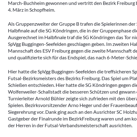
March-Buchheim gewonnen und vertritt den Bezirk Freiburg 
4. März in Schopfheim.
Als Gruppenzweiter der Gruppe B trafen die Spielerinnen de
Halbfinale auf die SG Köndringen, die in der Gruppenphase die
Ausgerechnet im Halbfinale traf die SG Köndringen das Tor ni
SpVgg Buggingen-Seefelden geschlagen geben. Im zweiten Halbf
Mannschaft des ESV Freiburg gegen die zweite Mannschaft de
und qualifizierte sich für das Endspiel, das nach 6-Meter-Sch
Hier hatte die SpVgg Buggingen-Seefelden die treffsicheren S
Futsal-Bezirksmeisters des Bezirks Freiburg. Das Spiel um Pl
Schießen entschieden. Hier hatte die SG Köndringen gegen d
Wolfenweiler-Schallstadt die besseren Schützen und gewann 
Turnierleiter Arnold Bühler zeigte sich zufrieden mit den über
Spielen. Bezirksvorsitzender Arno Heger und der Frauenbeau
Siegerehrung vor. Dank ging auch an den Ausrichter SC Holzha
Gastgeber der Finalrunde im BezirkFreiburg waren und am
der Herren in der Futsal-Verbandsmeisterschaft ausrichten.