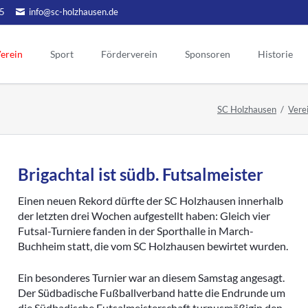
5
info@sc-holzhausen.de
erein
Sport
Förderverein
Sponsoren
Historie
Alte Herren
Hallensport
orstand
Vorstand
Ehrenmitgli
SC Holzhausen
Vere
Ehrenvors
Aktuelles
Aerobic / Fitn
tgliedschaft
Sponsoring
Mannschaft Ü50
Kinderturnen
Tag der Eh
Werbepartner
atzung
gendschutz
Unsere Ehr
Aktionen
reinslied
Brigachtal ist südb. Futsalmeister
Menschen
Historie FV
lubheim
Chronik Förderverein
Vorstand
portgelände
Einen neuen Rekord dürfte der SC Holzhausen innerhalb
ehemalige
Jubiläen des Fördervereins
der letzten drei Wochen aufgestellt haben: Gleich vier
eranstaltungen
Futsal-Turniere fanden in der Sporthalle in March-
Vorsitzend
Vorstand früherer Jahre
ternes
Buchheim statt, die vom SC Holzhausen bewirtet wurden.
Ehrentafel des FV
Aktive
chiv Aktuelles
Jugend
Ein besonderes Turnier war an diesem Samstag angesagt.
Archivberichte bis 2019
Der Südbadische Fußballverband hatte die Endrunde um
Alte Herren
Archivberichte 2020-2022
die Südbadische Futsalmeisterschaft turnusmäßigin den