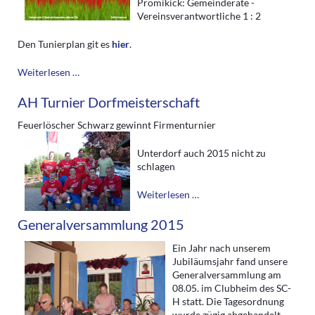
Promikick: Gemeinderäte -
Vereinsverantwortliche 1 : 2
Den Tunierplan git es
hier
.
43.
Weiterlesen …
March
Grümpelturnier
AH Turnier Dorfmeisterschaft
Feuerlöscher Schwarz gewinnt Firmenturnier
Unterdorf auch 2015 nicht zu
schlagen
AH
Weiterlesen …
Turnier
Dorfmeisterschaft
Generalversammlung 2015
Ein Jahr nach unserem
Jubiläumsjahr fand unsere
Generalversammlung am
08.05. im Clubheim des SC-
H statt. Die Tagesordnung
wurde zügig abgehandelt,