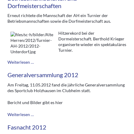
Dorfmeisterschaften
Erneut richtete die Mannschaft der AH ein Turnier der
Betriebsmannschaften sowie die Dorfmeisterschaft aus.
Hitzerekord bei der
Dormeisterschaft. Berthold Krieger
organiserte wieder ein spektakuläres
Turnier.
AH
Weiterlesen …
Turnier
mit
Generalversammlung 2012
Betriebsmannschaften
und
Am Freitag, 11.05.2012 fand die jährliche Generalversammlung
Dorfmeisterschaften
des Sportclub Holzhausen im Clubheim statt.
Bericht und Bilder gibt es hier
Generalversammlung
Weiterlesen …
2012
Fasnacht 2012