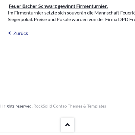
Kleinfeldt
Archivberichte 2023-2024
Feuerlöscher Schwarz gewinnt Firmenturnier.
Im Firmenturnier setzte sich souverän die Mannschaft Feuer
Sportgeländ
Siegerpokal. Preise und Pokale wurden von der Firma DPD Frei
Grümpelturn
Dorfmeister
Zurück
Fasnacht
Diverse
l rights reserved.
RockSolid Contao Themes & Templates