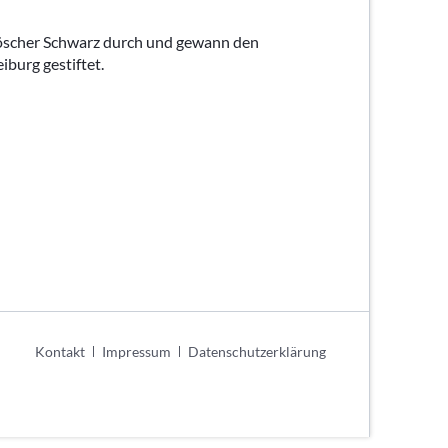
urniere
löscher Schwarz durch und gewann den
e
burg gestiftet.
ier
schaften
Navigation
Kontakt
Impressum
Datenschutzerklärung
überspringen