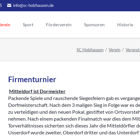
5
info@sc-holzhausen.de
erein
Sport
Förderverein
Sponsoren
Historie
Alte Herren
Hallensport
orstand
Vorstand
Ehrenmitgli
SC Holzhausen
Verein
Veranst
Ehrenvors
Aktuelles
Aerobic / Fitn
tgliedschaft
Sponsoring
Mannschaft Ü50
Kinderturnen
Tag der Eh
Werbepartner
atzung
gendschutz
Unsere Ehr
Aktionen
reinslied
Firmenturnier
Menschen
Historie FV
lubheim
Chronik Förderverein
Vorstand
portgelände
Mitteldorf ist Dormeister
ehemalige
Jubiläen des Fördervereins
Packende Spiele und rauschende Siegesfeiern gab es vergang
eranstaltungen
Dorfmeisterschaft. Nach dem 3 maligen Sieg in Folge war es d
Vorsitzend
Vorstand früherer Jahre
ternes
zu verteidigen und den neuen Pokal, gestiftet von Ortsvors
Ehrentafel des FV
Aktive
chiv Aktuelles
nehmen. Nach einem packenden Finalmatch war dies dem Mitt
Torverhältnisses sicherten sich dieses Jahr die Mitteldörfler d
Jugend
Archivberichte bis 2019
Usserdorf wurde zweiter, Oberdorf dritter und das Unterdorf v
Alte Herren
Archivberichte 2020-2022