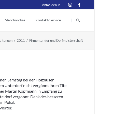
Anmelden
Navigation
überspringen
Merchandise
Kontakt/Service
Schiedsrichter
eder
Kontakt
altungen
2011
Firmenturnier und Dorfmeisterschaft
itzende
ess
Ex Schiri
Ansprechpartner
renmitglieder
Suche
enmitglieder
r Vorstand
enen Samstag bei der Holzhüser
em Unterdorf nicht vergönnt ihren Titel
e seit 1929
teher Martin Kopfmann in Empfang zu
eldorf vergönnt. Dank des besseren
en Pokal.
ierter.