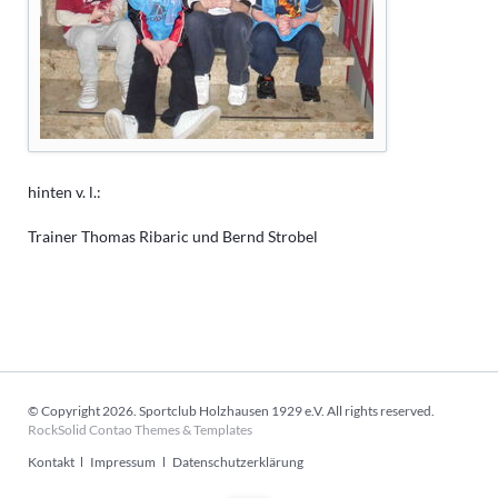
hinten v. l.:
Trainer Thomas Ribaric und Bernd Strobel
© Copyright 2026. Sportclub Holzhausen 1929 e.V. All rights reserved.
RockSolid Contao Themes & Templates
Navigation
Kontakt
Impressum
Datenschutzerklärung
überspringen