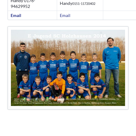
Handy 0176-
Handy
0151-11720402
94629952
Email
Email