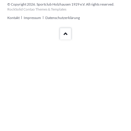
© Copyright 2026. Sportclub Holzhausen 1929 e.V. All rights reserved.
RockSolid Contao Themes & Templates
Navigation
Kontakt
Impressum
Datenschutzerklärung
überspringen