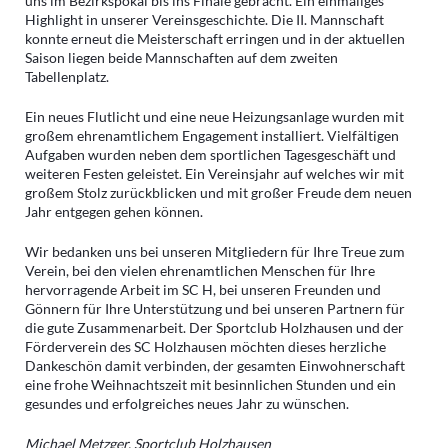
uns im Bezirkspokal bis ins Finale gebracht. Ein einmaliges
Highlight in unserer Vereinsgeschichte. Die II. Mannschaft
konnte erneut die Meisterschaft erringen und in der aktuellen
Saison liegen beide Mannschaften auf dem zweiten
Tabellenplatz.
Ein neues Flutlicht und eine neue Heizungsanlage wurden mit
großem ehrenamtlichem Engagement installiert. Vielfältigen
Aufgaben wurden neben dem sportlichen Tagesgeschäft und
weiteren Festen geleistet. Ein Vereinsjahr auf welches wir mit
großem Stolz zurückblicken und mit großer Freude dem neuen
Jahr entgegen gehen können.
Wir bedanken uns bei unseren Mitgliedern für Ihre Treue zum
Verein, bei den vielen ehrenamtlichen Menschen für Ihre
hervorragende Arbeit im SC H, bei unseren Freunden und
Gönnern für Ihre Unterstützung und bei unseren Partnern für
die gute Zusammenarbeit. Der Sportclub Holzhausen und der
Förderverein des SC Holzhausen möchten dieses herzliche
Dankeschön damit verbinden, der gesamten Einwohnerschaft
eine frohe Weihnachtszeit mit besinnlichen Stunden und ein
gesundes und erfolgreiches neues Jahr zu wünschen.
Michael Metzger, Sportclub Holzhausen