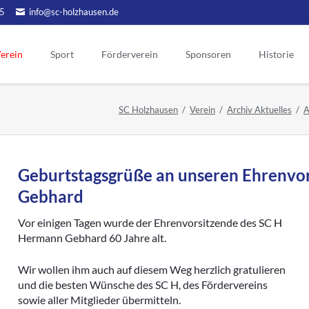
5
info@sc-holzhausen.de
erein
Sport
Förderverein
Sponsoren
Historie
Alte Herren
Hallensport
orstand
Vorstand
Ehrenmitgli
SC Holzhausen
Verein
Archiv Aktuelles
A
Ehrenvors
Aktuelles
Aerobic / Fitn
tgliedschaft
Sponsoring
Mannschaft Ü50
Kinderturnen
Tag der Eh
Werbepartner
atzung
gendschutz
Unsere Ehr
Aktionen
reinslied
Geburtstagsgrüße an unseren Ehrenv
Menschen
Historie FV
lubheim
Gebhard
Chronik Förderverein
Vorstand
portgelände
ehemalige
Jubiläen des Fördervereins
eranstaltungen
Vor einigen Tagen wurde der Ehrenvorsitzende des SC H
Vorsitzend
Vorstand früherer Jahre
Hermann Gebhard 60 Jahre alt.
ternes
Ehrentafel des FV
Aktive
chiv Aktuelles
Wir wollen ihm auch auf diesem Weg herzlich gratulieren
Jugend
Archivberichte bis 2019
und die besten Wünsche des SC H, des Fördervereins
Alte Herren
Archivberichte 2020-2022
sowie aller Mitglieder übermitteln.