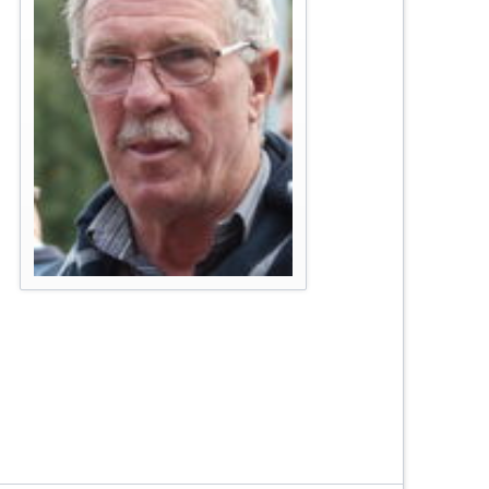
urniere
e
ier
schaften