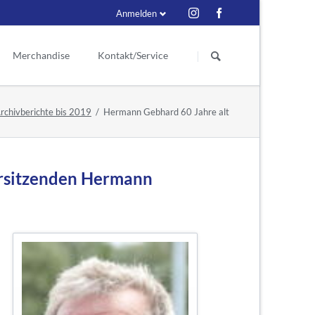
Anmelden
Navigation
überspringen
Merchandise
Kontakt/Service
Schiedsrichter
eder
Kontakt
rchivberichte bis 2019
Hermann Gebhard 60 Jahre alt
itzende
ess
Ex Schiri
Ansprechpartner
renmitglieder
Suche
enmitglieder
orsitzenden Hermann
r Vorstand
e seit 1929