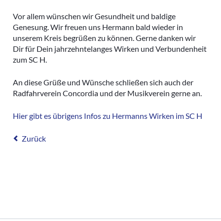
Kleinfeldt
Archivberichte 2023-2024
Vor allem wünschen wir Gesundheit und baldige
Sportgeländ
Genesung. Wir freuen uns Hermann bald wieder in
Grümpelturn
unserem Kreis begrüßen zu können. Gerne danken wir
Dir für Dein jahrzehntelanges Wirken und Verbundenheit
Dorfmeister
zum SC H.
Fasnacht
Diverse
An diese Grüße und Wünsche schließen sich auch der
Radfahrverein Concordia und der Musikverein gerne an.
Hier gibt es übrigens Infos zu Hermanns Wirken im SC H
Zurück