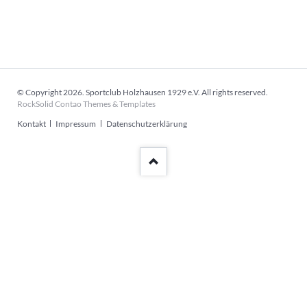
© Copyright 2026. Sportclub Holzhausen 1929 e.V. All rights reserved.
RockSolid Contao Themes & Templates
Navigation
Kontakt
Impressum
Datenschutzerklärung
überspringen